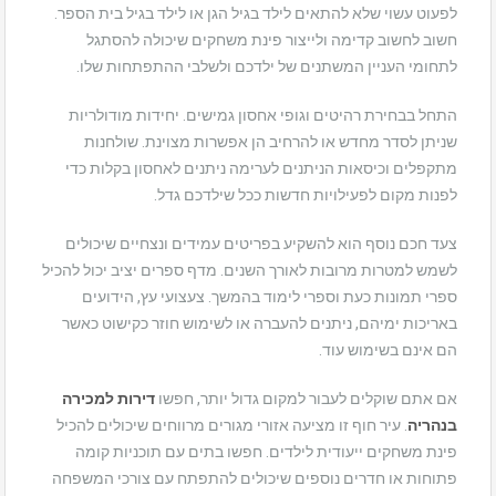
לפעוט עשוי שלא להתאים לילד בגיל הגן או לילד בגיל בית הספר.
חשוב לחשוב קדימה ולייצור פינת משחקים שיכולה להסתגל
לתחומי העניין המשתנים של ילדכם ולשלבי ההתפתחות שלו.
התחל בבחירת רהיטים וגופי אחסון גמישים. יחידות מודולריות
שניתן לסדר מחדש או להרחיב הן אפשרות מצוינת. שולחנות
מתקפלים וכיסאות הניתנים לערימה ניתנים לאחסון בקלות כדי
לפנות מקום לפעילויות חדשות ככל שילדכם גדל.
צעד חכם נוסף הוא להשקיע בפריטים עמידים ונצחיים שיכולים
לשמש למטרות מרובות לאורך השנים. מדף ספרים יציב יכול להכיל
ספרי תמונות כעת וספרי לימוד בהמשך. צעצועי עץ, הידועים
באריכות ימיהם, ניתנים להעברה או לשימוש חוזר כקישוט כאשר
הם אינם בשימוש עוד.
אם אתם שוקלים לעבור למקום גדול יותר, חפשו
דירות למכירה
בנהריה
. עיר חוף זו מציעה אזורי מגורים מרווחים שיכולים להכיל
פינת משחקים ייעודית לילדים. חפשו בתים עם תוכניות קומה
פתוחות או חדרים נוספים שיכולים להתפתח עם צורכי המשפחה