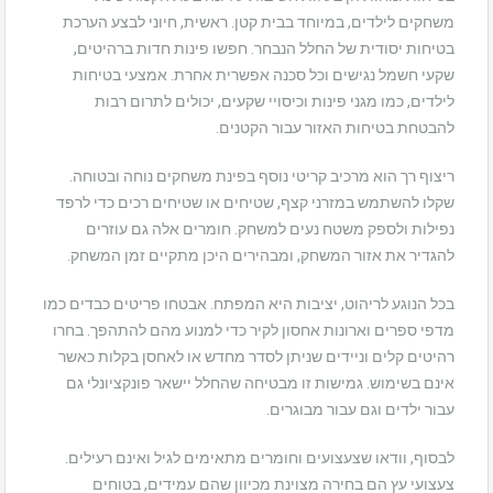
משחקים לילדים, במיוחד בבית קטן. ראשית, חיוני לבצע הערכת
בטיחות יסודית של החלל הנבחר. חפשו פינות חדות ברהיטים,
שקעי חשמל נגישים וכל סכנה אפשרית אחרת. אמצעי בטיחות
לילדים, כמו מגני פינות וכיסויי שקעים, יכולים לתרום רבות
להבטחת בטיחות האזור עבור הקטנים.
ריצוף רך הוא מרכיב קריטי נוסף בפינת משחקים נוחה ובטוחה.
שקלו להשתמש במזרני קצף, שטיחים או שטיחים רכים כדי לרפד
נפילות ולספק משטח נעים למשחק. חומרים אלה גם עוזרים
להגדיר את אזור המשחק, ומבהירים היכן מתקיים זמן המשחק.
בכל הנוגע לריהוט, יציבות היא המפתח. אבטחו פריטים כבדים כמו
מדפי ספרים וארונות אחסון לקיר כדי למנוע מהם להתהפך. בחרו
רהיטים קלים וניידים שניתן לסדר מחדש או לאחסן בקלות כאשר
אינם בשימוש. גמישות זו מבטיחה שהחלל יישאר פונקציונלי גם
עבור ילדים וגם עבור מבוגרים.
לבסוף, וודאו שצעצועים וחומרים מתאימים לגיל ואינם רעילים.
צעצועי עץ הם בחירה מצוינת מכיוון שהם עמידים, בטוחים