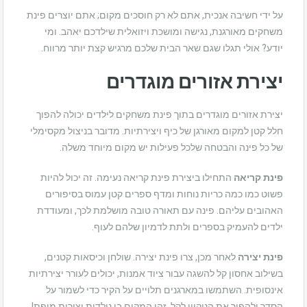
על ידי חשיבה אנכית, אתם לא רק חוסכים מקום; אתם יוצרים פינת
משחקים מאורגנת, נגישה ומושכת ויזואלית שילדכם יאהב. ומי
יודע? אולי תגלו שגם שאר הבית שלכם מרגיש קצת יותר מרווח.
יצירת אזורים מוגדרים
יצירת אזורים מוגדרים בתוך פינת משחקים לילדים יכולה להפוך
חלל קטן למקום מאורגן של כיף ויצירתיות. מדובר בניצול מקסימלי
של כל פינה והבטחה שלכל פעילות יש מקום מיוחד משלה.
פינת קריאה
התחילו ביצירת פינת קריאה נעימה. זה יכול להיות
פשוט כמו כמה כריות נוחות ומדף ספרים קטן עמוס בסיפורים
האהובים עליהם. פינה עם תאורה טובה מושלמת לכך, ומעודדת
ילדים להעמיק בספרים ולתת לדמיון שלהם לעוף.
פינת יצירה
לאחר מכן, צרו פינת יצירה. שולחן וכיסאות קטנים,
בשילוב אחסון קל להשגה עבור ציוד אמנות, יכולים לעורר יצירתיות
אינסופית. השתמשו במארגנים תלויים על הקיר כדי לשמור על
הסדר ולהפוך את הניקיון לקל. זהו המקום בו נולדות יצירות מופת!