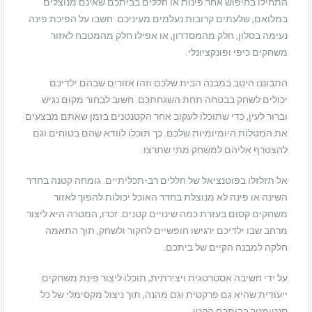
התחילו בחיפוש אחר פינות או חללים בביתכם שאינם מנוצלים
במלואם, שלעתים קרובות נעלמים מעיניכם. חשבו על הפיכת פינה
נעימה בסלון, חלק מהמסדרון, או אפילו חלק מהמטבח לאזור
משחקים כיפי ופונקציונלי.
התבוננו היטב במבנה הבית שלכם וזהו אזורים שבהם ילדיכם
יכולים לשחק בבטחה תחת השגחתכם. חשוב לבחור מקום נגיש
וברור לעין, כדי שתוכלו לעקוב אחר הקטנטנים בזמן שאתם מבצעים
את המטלות היומיומיות שלכם. כך תוכלו לוודא שהם בטוחים וגם
להצטרף אליהם למשחק מתי שתרצו.
אל תזלזלו בפוטנציאל של חללים רב-תכליתיים. גומחה קטנה בחדר
השינה או פינה לא מנוצלת בחדר האוכל יכולות להפוך לאזור
משחקים קסום בעזרת כמה שינויים קטנים. זכרו, המטרה היא ליצור
מרחב שבו ילדיכם ירגישו חופשיים לחקור ולשחק, תוך התאמה
חלקה למבנה הקיים של ביתכם.
על ידי חשיבה אסטרטגית ויצירתית, תוכלו ליצור פינת משחקים
ייעודית שהיא גם פרקטית וגם מהנה, תוך ניצול מקסימלי של כל
סנטימטר בביתכם הקטן.