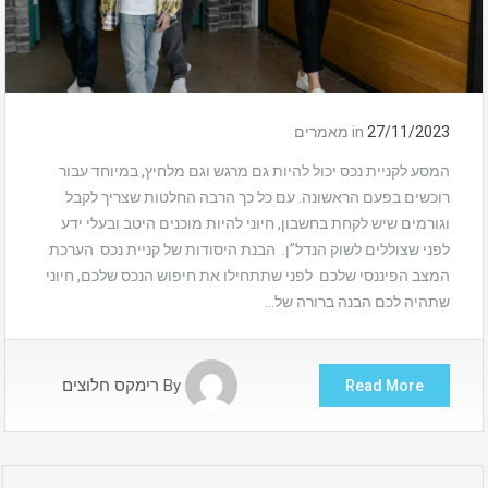
27/11/2023
in
מאמרים
המסע לקניית נכס יכול להיות גם מרגש וגם מלחיץ, במיוחד עבור
רוכשים בפעם הראשונה. עם כל כך הרבה החלטות שצריך לקבל
וגורמים שיש לקחת בחשבון, חיוני להיות מוכנים היטב ובעלי ידע
לפני שצוללים לשוק הנדל”ן. הבנת היסודות של קניית נכס הערכת
המצב הפיננסי שלכם לפני שתתחילו את חיפוש הנכס שלכם, חיוני
שתהיה לכם הבנה ברורה של…
By
רימקס חלוצים
Read More