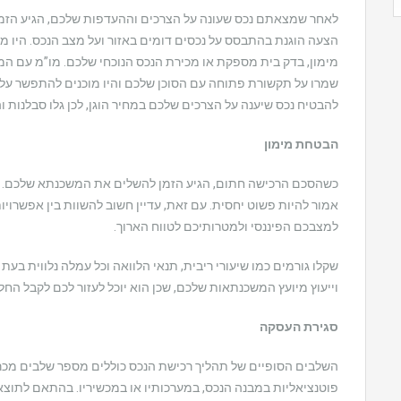
לאחר שמצאתם נכס שעונה על הצרכים וההעדפות שלכם, הגיע הזמן 
הצעה הוגנת בהתבסס על נכסים דומים באזור ועל מצב הנכס. היו מוכ
מימון, בדק בית מספקת או מכירת הנכס הנוכחי שלכם. מו”מ עם המוכ
שמרו על תקשורת פתוחה עם הסוכן שלכם והיו מוכנים להתפשר על
להבטיח נכס שיענה על הצרכים שלכם במחיר הוגן, לכן גלו סבלנות 
הבטחת מימון
כשהסכם הרכישה חתום, הגיע הזמן להשלים את המשכנתא שלכם. א
אמור להיות פשוט יחסית. עם זאת, עדיין חשוב להשוות בין אפשרו
למצבכם הפיננסי ולמטרותיכם לטווח הארוך.
שקלו גורמים כמו שיעורי ריבית, תנאי הלוואה וכל עמלה נלווית ב
וייעוץ מיועץ המשכנתאות שלכם, שכן הוא יוכל לעזור לכם לקבל הח
סגירת העסקה
השלבים הסופיים של תהליך רכישת הנכס כוללים מספר שלבים מכריע
פוטנציאליות במבנה הנכס, במערכותיו או במכשיריו. בהתאם לתוצ