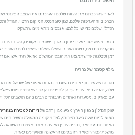
חיפוש ובחירת נכס
לאחר שהרכבתם את הצוות שלכם והערכתם את המצב הפיננסי שלכם, 
הצרכים וההעדפות שלכם, כגון סוג הנכס, המיקום הרצוי, הגודל ותכו
הנדל”ן שלכם כדי שיוכל למצוא נכסים מתאימים שתשקלו.
בצעו חיפוש יסודי על ידי עיון במגוון רישומים מקוונים, השתתפות 
מבקרים בנכסים, רשמו הערות ושאלו שאלות שיעזרו לכם להעריך כל
זמן וסבלנות עד שתמצאו את הנכס המושלם, אז אל תתייאשו אם זה 
גילוי קסמה של נהריה
נהריה היא עיר חוף ציורית השוכנת במחוז הצפוני של ישראל. עם ה
שלה, נהריה היא יעד מושך הן לתיירים והן לרוכשי נכסים פוטנציאליי
עם פארקים, מסעדות ואתרים תרבותיים רבים בהם תושבים יוכלו ליה
שוק הנדל”ן בצפון הארץ מציע מגוון רחב של
דירות למכירה בנהריה
הפופולריות שלה כיעד תיירותי, לצד מיקומה המעולה והשירותים שה
האחרונות. עם זאת, נהריה עדיין מציעה תמורה מצוינת בהשוואה 
מושכת עבור רוכשי דירה בפעם הראשונה ומשקיעים כאחד.