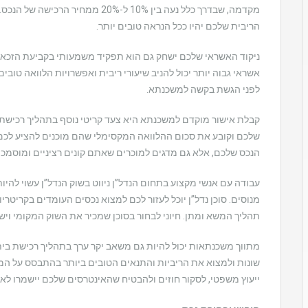
מקדמה, שבדרך כלל נעה בין 10% ל-20%
הריבית שלכם יהיו ככל הנראה טובים יותר.
ניקוד האשראי שלכם ישחק גם הוא תפקיד משמעותי בקביעת הזכאו
אשראי גבוה יותר יכול להניב שיעורי ריבית ואפשרויות הלוואה טובים 
לפני הגשת בקשה למשכנתא.
קבלת אישור מוקדם למשכנתא היא צעד קריטי נוסף בתהליך רכישת ה
שלכם וקובע את סכום ההלוואה המקסימלי שהם מוכנים להציע לכם. 
הנכס שלכם, אלא גם מדגים למוכרים שאתם קונים רציניים ומוסמכי
עבודה עם אנשי מקצוע בתחום הנדל”ן ניווט בשוק הנדל”ן עשוי להיות
מנוסים. סוכן נדל”ן יוכל לעזור לכם למצוא נכסים העומדים בקריטרי
תהליך המשא ומתן. חיוני לבחור בסוכן שמכיר את השוק המקומי ויש
מתווך משכנתאות יכול להיות גם משאב יקר ערך בתהליך רכישת בית.
שונות ולמצוא את הריביות והתנאים הטובים ביותר בהתבסס על המצב
ייעוץ משפטי, לסקור חוזים ולהבטיח שהאינטרסים שלכם יישמרו לאו