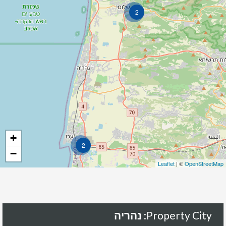
2
264
+
2
−
Leaflet
| ©
OpenStreetMap
Property City:
נהריה