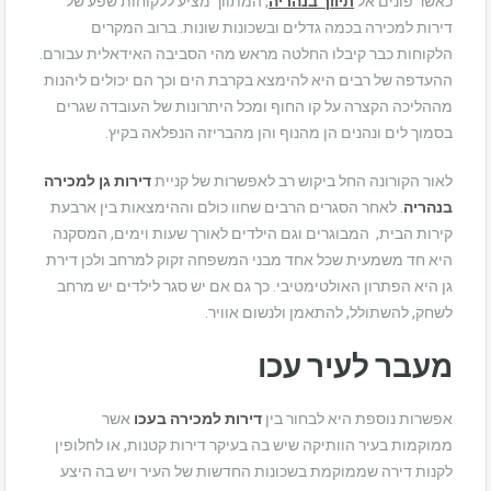
כאשר פונים אל
תיווך בנהריה
,
המתווך מציע ללקוחות שפע של
דירות למכירה בכמה גדלים ובשכונות שונות. ברוב המקרים
הלקוחות כבר קיבלו החלטה מראש מהי הסביבה האידאלית עבורם.
ההעדפה של רבים היא להימצא בקרבת הים וכך הם יכולים ליהנות
מההליכה הקצרה על קו החוף ומכל היתרונות של העובדה שגרים
בסמוך לים ונהנים הן מהנוף והן מהבריזה הנפלאה בקיץ.
לאור הקורונה החל ביקוש רב לאפשרות של קניית
דירות גן למכירה
בנהריה
. לאחר הסגרים הרבים שחוו כולם וההימצאות בין ארבעת
קירות הבית, המבוגרים וגם הילדים לאורך שעות וימים, המסקנה
היא חד משמעית שכל אחד מבני המשפחה זקוק למרחב ולכן דירת
גן היא הפתרון האולטימטיבי. כך גם אם יש סגר לילדים יש מרחב
לשחק, להשתולל, להתאמן ולנשום אוויר.
מעבר לעיר עכו
אפשרות נוספת היא לבחור בין
דירות למכירה בעכו
אשר
ממוקמות בעיר הוותיקה שיש בה בעיקר דירות קטנות, או לחלופין
לקנות דירה שממוקמת בשכונות החדשות של העיר ויש בה היצע