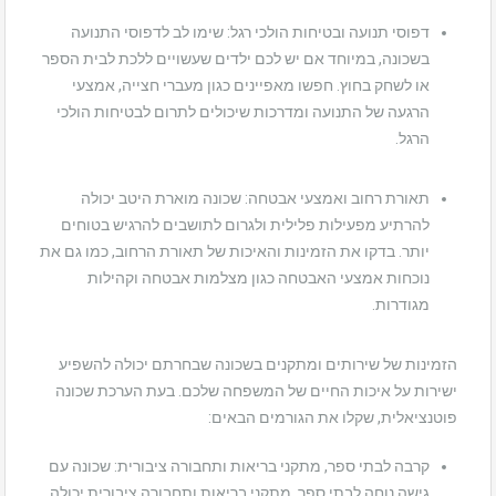
דפוסי תנועה ובטיחות הולכי רגל: שימו לב לדפוסי התנועה
בשכונה, במיוחד אם יש לכם ילדים שעשויים ללכת לבית הספר
או לשחק בחוץ. חפשו מאפיינים כגון מעברי חצייה, אמצעי
הרגעה של התנועה ומדרכות שיכולים לתרום לבטיחות הולכי
הרגל.
תאורת רחוב ואמצעי אבטחה: שכונה מוארת היטב יכולה
להרתיע מפעילות פלילית ולגרום לתושבים להרגיש בטוחים
יותר. בדקו את הזמינות והאיכות של תאורת הרחוב, כמו גם את
נוכחות אמצעי האבטחה כגון מצלמות אבטחה וקהילות
מגודרות.
הזמינות של שירותים ומתקנים בשכונה שבחרתם יכולה להשפיע
ישירות על איכות החיים של המשפחה שלכם. בעת הערכת שכונה
פוטנציאלית, שקלו את הגורמים הבאים:
קרבה לבתי ספר, מתקני בריאות ותחבורה ציבורית: שכונה עם
גישה נוחה לבתי ספר, מתקני בריאות ותחבורה ציבורית יכולה