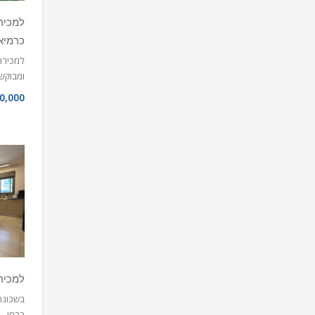
כרמיא
למכירה 
ומבוק
0,000
למכירה בנח
בשכונת
כרמי…