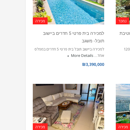
נמכר
מכירה
רח’ חטיבת
למכירה בית פרטי 5 חדרים ביישוב
תובל- משגב
ברחוב חטיבת יפתח דירת גן 5 חדרים כ-120
למכירה ביישוב תובל בית פרטי 5 חדרים במפלס
אחד…
More Details
₪3,390,000
מכירה
מכירה