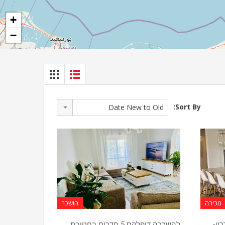
+
−
Sort By:
Date New to Old
מכירה
הושכר
גדרון-
להשכרה דופלקס 5 חדרים בחטיבת