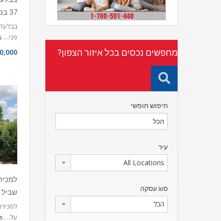
37 בנהריה
פני…
s
מחפשים נכסים בכל איזור הצפון?
0,000
חיפוש חופשי
עיר
All Locations
סוג עסקה
שביל 
הכל
על…
s