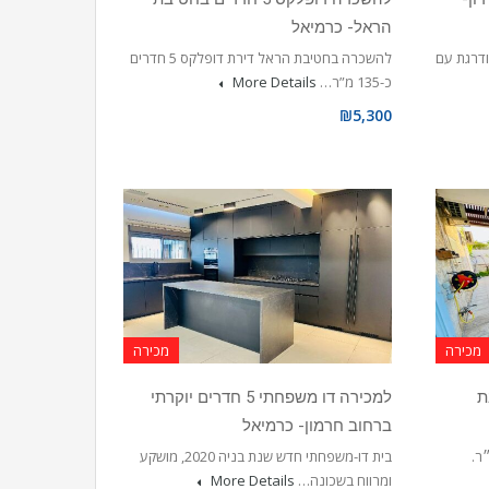
הראל- כרמיאל
 5 חדרים משודרגת עם
להשכרה בחטיבת הראל דירת דופלקס 5 חדרים
כ-135 מ”ר…
More Details
₪5,300
מכירה
מכירה
יבת
למכירה דו משפחתי 5 חדרים יוקרתי
ברחוב חרמון- כרמיאל
מפלס אחד כ-127 מ״ר.
בית דו-משפחתי חדש שנת בניה 2020, מושקע
ומרווח בשכונה…
More Details