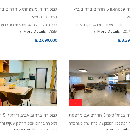
למכירה פנטהאוז 5 חדרים ברחוב בז-
למכירה דו משפחתי 5 חדר
ל
נשר- בכרמיאל
ברחוב בז, שכונת מכוש- מיקום שקט
ברחוב נשר דו- משפחתי 5 חדרים
ש עם…
More Details
עוצר…
More Details
₪2,690,000
₪3,29
נמכר
ל סער 5 חדרים עם מרפסת
למכירה ברחוב אביב דירת גן 5 חדרים
 רמת נבון המבוקשת, ברח’ נחל סער בהר
למכירה ברחוב אביב דירת גן ענקית וח
More Details
בשכונת הר…
More Details