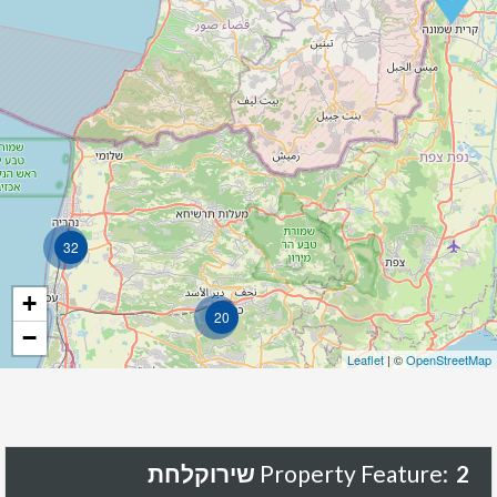
32
+
20
−
Leaflet
| ©
OpenStreetMap
2 שירוקלחת
Property Feature: