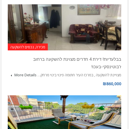
מכירה, נכסים להשקעה
בבלעדיות! דירת 4 חדרים מצוינת להשקעה ברחוב
ז’בוטינסקי-בעכו!
מצויינת להשקעה , במרכז העיר חתומה פינוי בינוי מרחק…
More Details
₪860,000