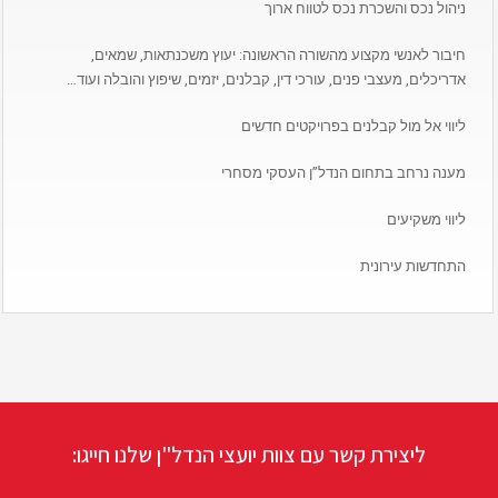
ניהול נכס והשכרת נכס לטווח ארוך
חיבור לאנשי מקצוע מהשורה הראשונה: יעוץ משכנתאות, שמאים,
אדריכלים, מעצבי פנים, עורכי דין, קבלנים, יזמים, שיפוץ והובלה ועוד…
ליווי אל מול קבלנים בפרויקטים חדשים
מענה נרחב בתחום הנדל”ן העסקי מסחרי
ליווי משקיעים
התחדשות עירונית
ליצירת קשר עם צוות יועצי הנדל"ן שלנו חייגו: