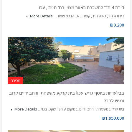
דירת 4 חד’ להשכרה באזור מצוין רח’ הזית , עכו
דירת 4 חד’, כ-90 מ”ר, קומה 3/3. הנכס שמור…
More Details
₪3,200
מכירה
בבלעדיות ביוסף גדיש עכו! בית קרקע משפחתי ורחב ידיים קרוב
ונגיש להכל
בית קרקע משפחתי ורחב ידיים, במיקום עורפי ושקט, בנוי…
More Details
₪1,950,000