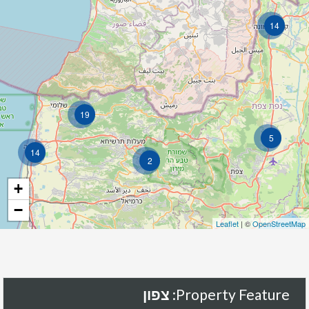
14
19
5
14
2
+
−
Leaflet
| ©
OpenStreetMap
Property Feature:
צפון