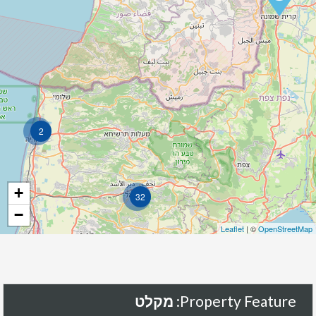
2
+
32
−
Leaflet
| ©
OpenStreetMap
Property Feature:
מקלט