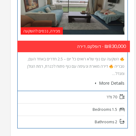
מכירה, נכסים להשקעה
₪830,000
- דופלקס, דירה
השקעה עם נוף שלא רואים כל יום – 2.5 חדרים באחד העם,
טבריה
דירה מוארת ונעימה עם נוף פתוח לכנרת, רמת הגולן
ומגדל…
More Details
70 מ"ר
1.5 Bedrooms
2 Bathrooms