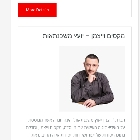
More Details
מקסים וייצמן – יועץ משכנתאות
חברת “וייצמן ייעוץ משכנתאות” הינה חברה אשר מבוססת
על האידיאולוגיה האישית של מייסדה, מקסים וייצמן, וכוללת
בתוכה יסודות של יעוד ושליחות. יסודות אלה מחייבים את