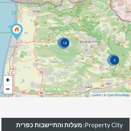
14
265
5
+
−
Leaflet
| ©
OpenStreetMap
Property City:
מעלות והתיישבות כפרית