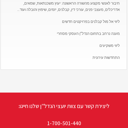
חיבור לאנשי מקצוע מהשורה הראשונה: יעוץ משכנתאות, שמאים,
אדריכלים, מעצבי פנים, עורכי דין, קבלנים, יזמים, שיפוץ והובלה ועוד…
ליווי אל מול קבלנים בפרויקטים חדשים
מענה נרחב בתחום הנדל”ן העסקי מסחרי
ליווי משקיעים
התחדשות עירונית
ליצירת קשר עם צוות יועצי הנדל"ן שלנו חייגו:
1-700-501-440