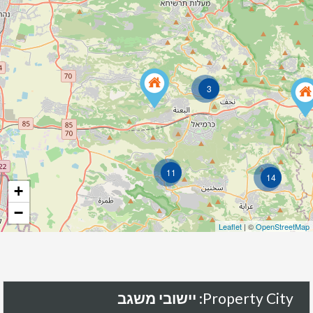
3
11
14
+
−
Leaflet
| ©
OpenStreetMap
Property City:
יישובי משגב