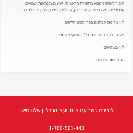
חיבור לאנשי מקצוע מהשורה הראשונה: יעוץ משכנתאות, שמאים,
אדריכלים, מעצבי פנים, עורכי דין, קבלנים, יזמים, שיפוץ והובלה ועוד…
ליווי אל מול קבלנים בפרויקטים חדשים
מענה נרחב בתחום הנדל”ן העסקי מסחרי
ליווי משקיעים
התחדשות עירונית
ליצירת קשר עם צוות יועצי הנדל"ן שלנו חייגו:
1-700-501-440