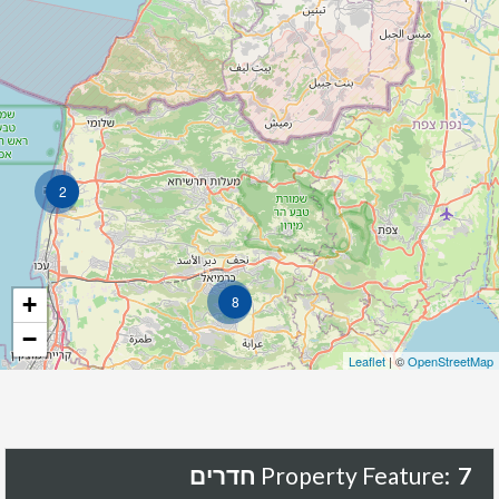
2
+
8
−
Leaflet
| ©
OpenStreetMap
7 חדרים
Property Feature: