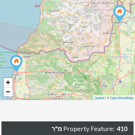
+
−
Leaflet
| ©
OpenStreetMap
410 מ"ר
Property Feature: