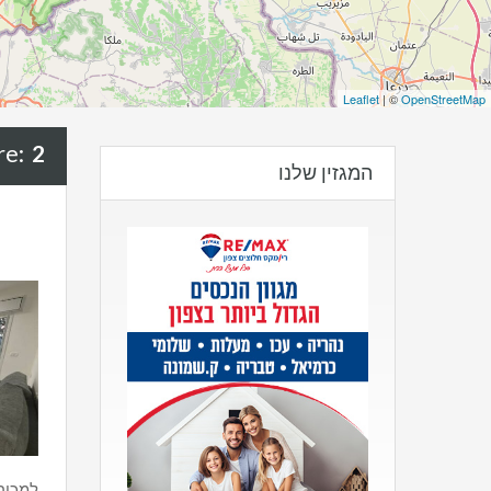
Leaflet
| ©
OpenStreetMap
2 יחידות דיור
re:
המגזין שלנו