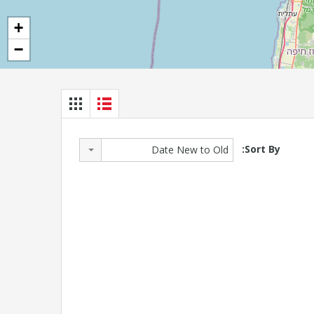
+
−
Sort By:
Date New to Old