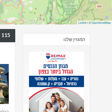
Leaflet
| ©
OpenStreetMap
115 מ"ר
:
המגזין שלנו