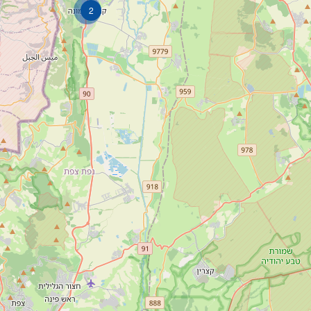
2
1-700-501-440