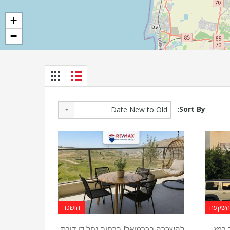
+
−
Sort By:
Date New to Old
להשקעה
הושכר
רחוב רמז
להשכרה בכרמיאל! ברחוב נחל דן דירת