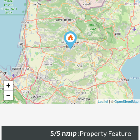
+
−
Leaflet
| ©
OpenStreetMap
Property Feature:
קומה 5/5