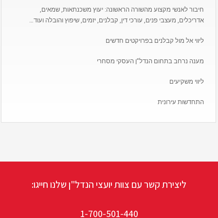
חיבור לאנשי מקצוע מהשורה הראשונה: יעוץ משכנתאות, שמאים,
אדריכלים, מעצבי פנים, עורכי דין, קבלנים, יזמים, שיפוץ והובלה ועוד…
ליווי אל מול קבלנים בפרויקטים חדשים
מענה נרחב בתחום הנדל”ן העסקי מסחרי
ליווי משקיעים
התחדשות עירונית
ליצירת קשר עם צוות יועצי הנדל"ן שלנו חייגו:
1-700-501-440