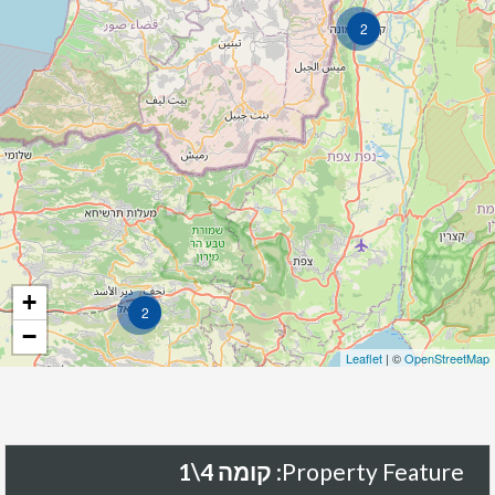
2
+
2
−
Leaflet
| ©
OpenStreetMap
Property Feature:
קומה 4\1