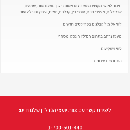
חיבור לאנשי מקצוע מהשורה הראשונה: יעוץ משכנתאות, שמאים,
אדריכלים, מעצבי פנים, עורכי דין, קבלנים, יזמים, שיפוץ והובלה ועוד…
ליווי אל מול קבלנים בפרויקטים חדשים
מענה נרחב בתחום הנדל”ן העסקי מסחרי
ליווי משקיעים
התחדשות עירונית
ליצירת קשר עם צוות יועצי הנדל"ן שלנו חייגו:
1-700-501-440