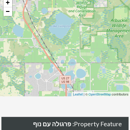
+
−
Leaflet
| ©
OpenStreetMap
contributors
Property Feature:
פרגולה עם נוף