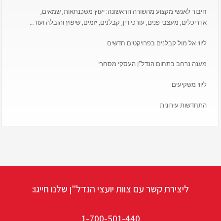
חיבור לאנשי מקצוע מהשורה הראשונה: יעוץ משכנתאות, שמאים,
אדריכלים, מעצבי פנים, עורכי דין, קבלנים, יזמים, שיפוץ והובלה ועוד…
ליווי אל מול קבלנים בפרויקטים חדשים
מענה נרחב בתחום הנדל”ן העסקי מסחרי
ליווי משקיעים
התחדשות עירונית
ליצירת קשר עם צוות יועצי הנדל"ן שלנו חייגו:
1-700-501-440