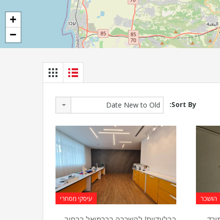
+
−
Sort By:
Date New to Old
הושכר
עיסקי מסחרי
ב מורד
בבלעדיות! להשכרה בכרמיאל ברחוב