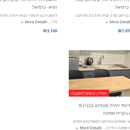
 כרמיאל
הגיא- כרמיאל
למכירה ברחוב מורד הגיא דירת 3.5 חדרים כ-
More Detai
מ”ר…
More Details
₪3,100
₪1,05
מכירה, נכסים להשקעה
בבלעדיות! יחידת סטודנט בבניין B
בקרית שמונה
ני שותפים בפרויקט הסטודנטים החדש
 שמונה. הדירה…
More Details