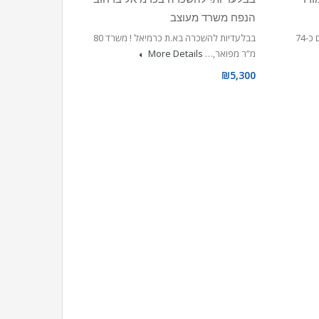
הנפח משרד מעוצב
להשכרה ברח’ מורד הגיא דירת 3 חדרים כ-74
בבלעדיות להשכרה בא.ת כרמיאל ! משרד 80
מ”ר מפואר,…
More Details
₪5,300