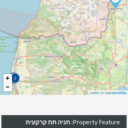
+
2
−
Leaflet
| ©
OpenStreetMap
Property Feature:
חניה תת קרקעית