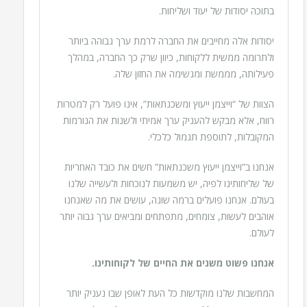
בתוכה יסודות של יעוד ושליחות.
יסודות אלה מחייבים את החברה לרמת ערך גבוהה ביותר
ולתרומה ממשית ללקוחות, כיוון שרק כך החברה, במהלך
פעילותה, מממשת ומגשימה את החזון שלה.
הצוות של “וייצמן ייעוץ ומשכנתאות”, אינו פועל רק למטרות
רווח, אלא מבקש להעניק ערך אמיתי ולשנות את הנורמות
המקובלות, לתוספת תגמול כלכלי.
אנחנו ב”וייצמן ייעוץ משכנתאות” חשים את כובד האחריות
של שליחותינו לפיה, יש משמעות לנוכחות ולעשייה שלנו
בעולם. אנחנו פועלים ברמה שונה, עושים את מה שאנחנו
אוהבים לעשות, צומחים, מתפתחים ומביאים ערך גבוה יותר
לעולם.
אנחנו פשוט משנים את החיים של לקוחותינו.
המחשבות שלנו מוקדשות כל העת לאופן שבו נעניק יותר