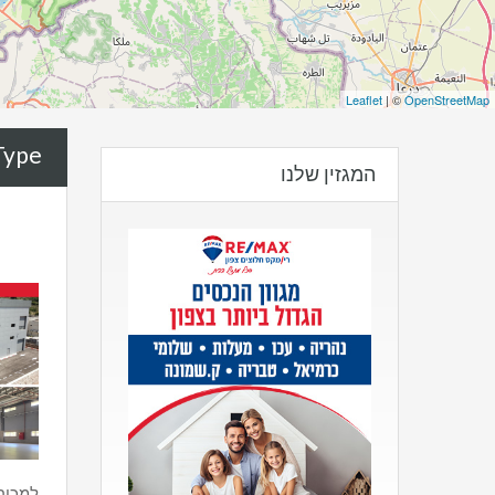
Leaflet
| ©
OpenStreetMap
ype:
המגזין שלנו
למכיר