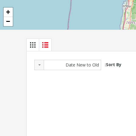
+
−
Sort By:
Date New to Old