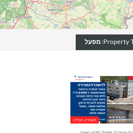
Property T
מפעל
השכרה, מכירה
ה/השכרה מפעל חדש באזור