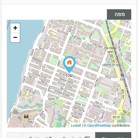
מפה
+
−
Leaflet
| ©
OpenStreetMap
contributors