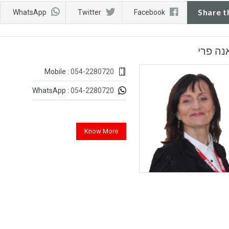
Share t
WhatsApp
Twitter
Facebook
נה פרי
054-2280720
Mobile :
054-2280720
WhatsApp :
Know More