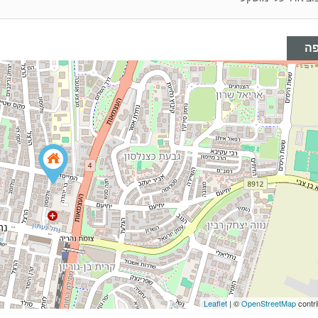
ה
Leaflet
| ©
OpenStreetMap
contri