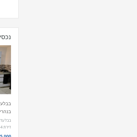
נכסי
בנהרי
בבלעדיו
דירת 4 חדרים, משופצת…
5,000