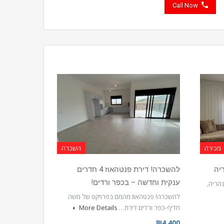
Call Now
מכירה
השכרה
להשכרה! דירת פנטהאוז 4 חדרים
ענקית וחדשה – בכפר ורדים!
הריה,
להשכרה! פנטהאוז מהמם בפרויקט של משה
חדיף-כפר ורדים דירת…
More Details
₪4,400