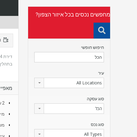
מחפשים נכסים בכל איזור הצפון?
113 מטר
חיפוש חופשי
בתהליך
עיר
All Locations
מאפיינ
סוג עסקה
2 שירוקלחת
הכל
מיז
סוג נכס
משו
All Types
עיצ