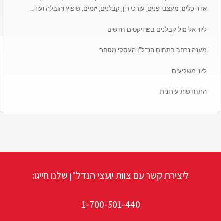
אדריכלים, מעצבי פנים, עורכי דין, קבלנים, יזמים, שיפוץ והובלה ועוד…
ליווי אל מול קבלנים בפרויקטים חדשים
מענה נרחב בתחום הנדל”ן העסקי מסחרי
ליווי משקיעים
התחדשות עירונית
ליצירת קשר עם צוות יועצי הנדל"ן שלנו חייגו:
1-700-501-440