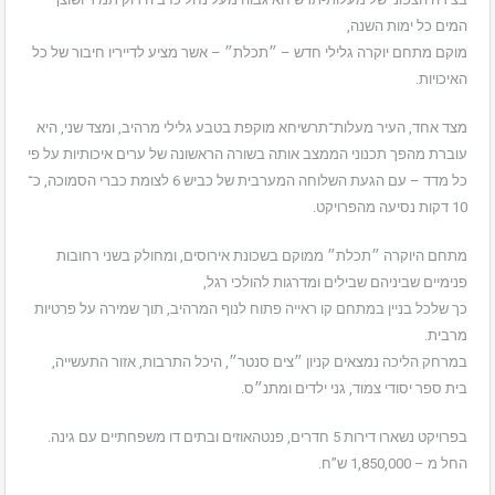
המים כל ימות השנה,
מוקם מתחם יוקרה גלילי חדש – ״תכלת״ – אשר מציע לדייריו חיבור של כל
האיכויות.
מצד אחד, העיר מעלות־תרשיחא מוקפת בטבע גלילי מרהיב, ומצד שני, היא
עוברת מהפך תכנוני הממצב אותה בשורה הראשונה של ערים איכותיות על פי
כל מדד – עם הגעת השלוחה המערבית של כביש 6 לצומת כברי הסמוכה, כ־
10 דקות נסיעה מהפרויקט.
מתחם היוקרה ״תכלת״ ממוקם בשכונת אירוסים, ומחולק בשני רחובות
פנימיים שביניהם שבילים ומדרגות להולכי רגל,
כך שלכל בניין במתחם קו ראייה פתוח לנוף המרהיב, תוך שמירה על פרטיות
מרבית.
במרחק הליכה נמצאים קניון ״צים סנטר״, היכל התרבות, אזור התעשייה,
בית ספר יסודי צמוד, גני ילדים ומתנ״ס.
בפרויקט נשארו דירות 5 חדרים, פנטהאוזים ובתים דו משפחתיים עם גינה.
החל מ – 1,850,000 ש”ח.