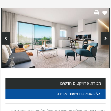
מכירה, פרוייקטים חדשים
- גג/פנטהאוז, דו משפחתי, דירה
בצידה הצפוני של מעלות-תרשיחא גבוה מעל נחל כזיב הירוק תמיד ושוצף