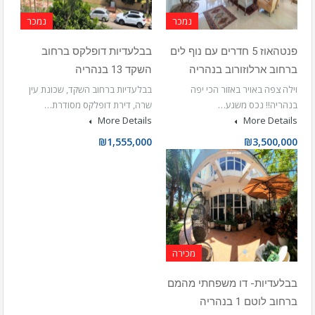
נמכר
נמכר
פנטהאוז 5 חדרים עם נוף לים
בבלעדיות דופלקס ברחוב
ברחוב ארלוזורוב בנהריה
השקד 13 בנהריה
וילה צפה באויר באזור הכי יפה
בבלעדיות ברחוב השקד, שכונת עין
בנהריה!! נכס משגע…
שרה, דירת דופלקס מסודרת…
More Details
More Details
₪1,555,000
₪3,500,000
מכירה
בבלעדיות- דו משפחתי מהמם
ברחוב לוטם 1 בנהריה