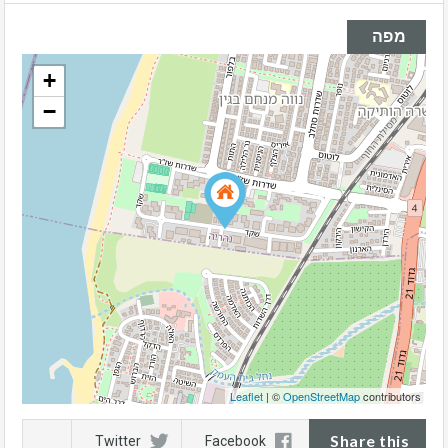
מפה
+
−
Leaflet
| ©
OpenStreetMap
contributors
Share this
Twitter
Facebook