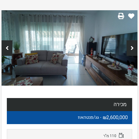
מכירה
₪2,600,000
- גג/פנטהאוז
110 מ"ר