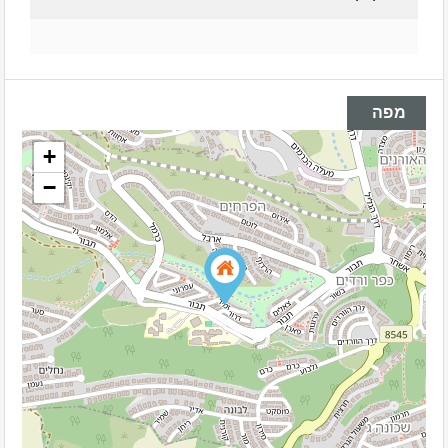
מפה
+
−