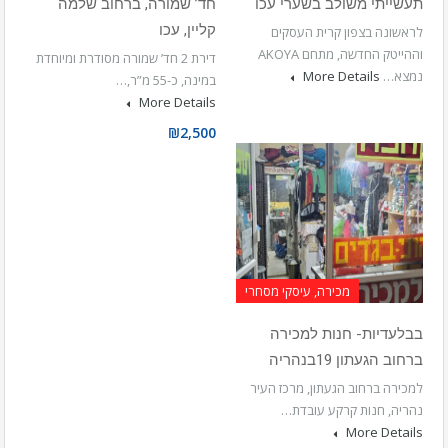
תעשייתי משולב בשערי עכו
חד’ שמורה, ברחוב שלמה
קליין, עכו
לראשונה בצפון קרית העסקים
וההייטק החדשה, מתחם AKOYA
דירת 2 חד’ שמורה מסודרת ומיוחדת
נמצא…
More Details
במינה, כ-55 מ”ר,…
More Details
₪2,500
מכירה, עיסקי מסחרי
בבלעדיות- חנות למכירה
ברחוב הגעתון 19בנהריה
למכירה ברחוב הגעתון, מרכז העיר
נהריה, חנות קרקע עובדת…
More Details