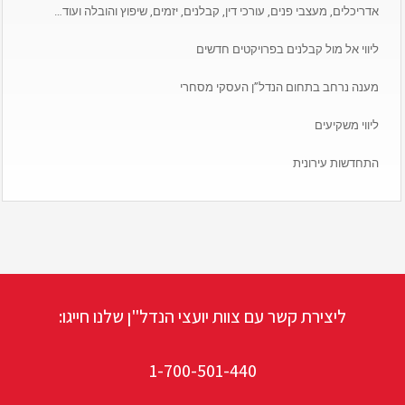
אדריכלים, מעצבי פנים, עורכי דין, קבלנים, יזמים, שיפוץ והובלה ועוד…
ליווי אל מול קבלנים בפרויקטים חדשים
מענה נרחב בתחום הנדל”ן העסקי מסחרי
ליווי משקיעים
התחדשות עירונית
ליצירת קשר עם צוות יועצי הנדל"ן שלנו חייגו:
1-700-501-440