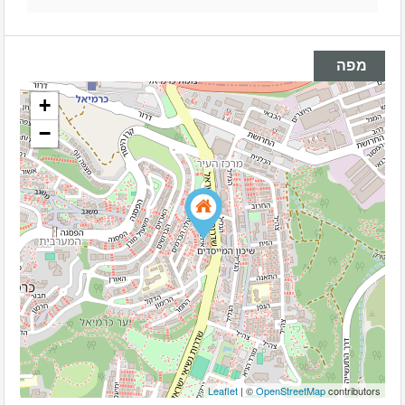
מפה
+
−
Leaflet
| ©
OpenStreetMap
contributors