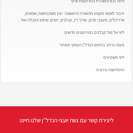
ניהול נכס והשכרת נכס לטווח ארוך
חיבור לאנשי מקצוע מהשורה הראשונה: יעוץ משכנתאות, שמאים,
אדריכלים, מעצבי פנים, עורכי דין, קבלנים, יזמים, שיפוץ והובלה ועוד…
ליווי אל מול קבלנים בפרויקטים חדשים
מענה נרחב בתחום הנדל”ן העסקי מסחרי
ליווי משקיעים
התחדשות עירונית
ליצירת קשר עם צוות יועצי הנדל"ן שלנו חייגו: