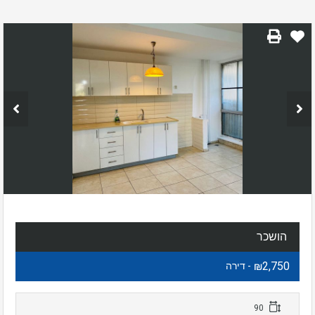
הושכר
₪2,750
- דירה
90