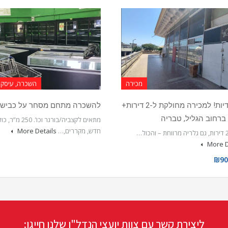
מכירה
השכרה, עיסקי
בבלעדיות! למכירה מחולקת ל-2 דירות+
להשכרה מתחם מסחר על כביש 4
ברחוב הגליל, טבריה
מתאים לקצביה/בורגר וכו’.
חדש, מקררים,…
More Details
More D
₪90
ליצירת קשר עם צוות יועצי הנדל"ן שלנו חייגו: