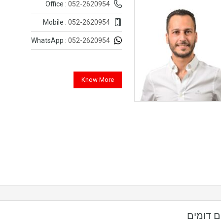
052-2620954
Office :
052-2620954
Mobile :
052-2620954
WhatsApp :
Know More
ם דומים