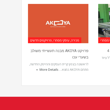
 מסחרי
מכירה, עיסקי מסחרי, פרוייקטים חדשים
פרויקט AKOYA מבנה תעשייתי משולב
בשערי עכו
 250 מ”ר, כולל ציוד
לראשונה בצפון קרית העסקים וההייטק החדשה,
מתחם AKOYA נמצא…
More Details