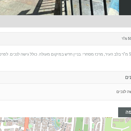
ים
ה לנכים
ה