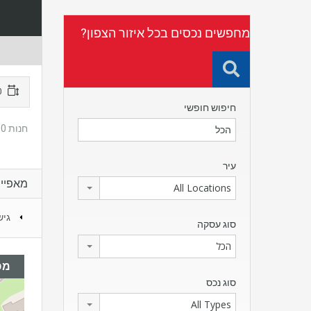
מחפשים נכסים בכל איזור הצפון?
50 מ"ר
חיפוש חופשי
חנות 50 מ”ר בלב העיר, מרכז מסחרי. בניין חדש במיקום מעולה. כולל גישה לנכים. לפרטים נוספים התקשרו
עיר
מאפיינ
All Locations
גיש
סוג עסקה
הכל
מפ
סוג נכס
All Types