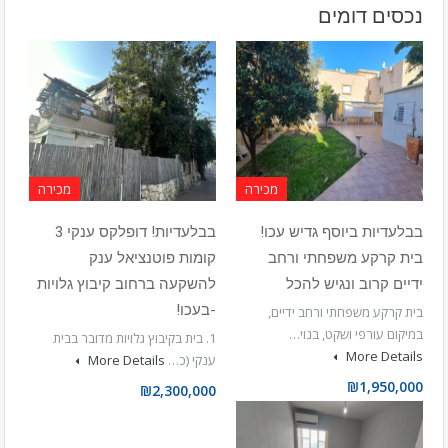
נכסים דומים
מכירה
מכירה
בבלעדיות ביוסף גדיש עכו!
בבלעדיות! דופלקס ענקי 3
בית קרקע משפחתי ורחב
קומות פוטנציאל ענק
ידיים קרוב ונגיש להכל
להשקעה ברחוב קיבוץ גלויות
-בעכו!
בית קרקע משפחתי ורחב ידיים,
במיקום עורפי ושקט, בנוי…
1. בית בקיבוץ גלויות מדובר בבית
More Details
ענקי (כ…
More Details
₪1,950,000
₪2,300,000