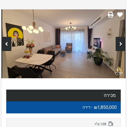
מכירה
₪1,850,000
- דירה
108 מ"ר