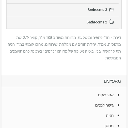
3 Bedrooms
2 Bathrooms
דירת 4 חד’ יפהפיה ומושקעת, מרווחת מאוד כ-108 מ”ר, קומה 2/9. שתי
מרפסות, ממ”ד, יחידת הורים עם מקלחת ושירותים, מחסן קומתי צמוד, חניה
תת קרקעית, בניין בוטיק מטופח של פרויקט “כרמים” בשכונת כרם האומנים
המבוקשת.
מאפיינים
אזור שקט
גישה לנכים
חניה
מחסן