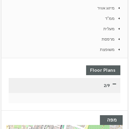
מיזוג אוויר
ממ"ד
מעלית
מרפסת
משופצת
Floor Plans
2/9
מפה