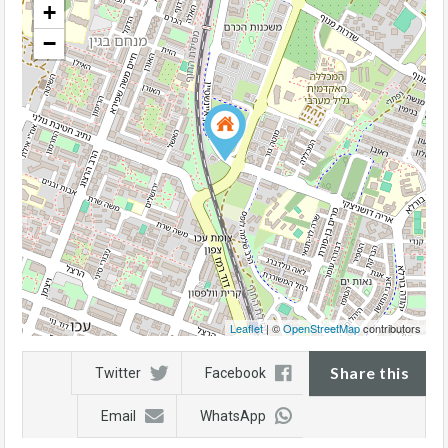
+
−
Leaflet
| ©
OpenStreetMap
contributors
Share this
Twitter
Facebook
Email
WhatsApp