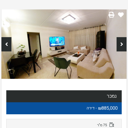
נמכר
₪885,000
- דירה
75 מ"ר