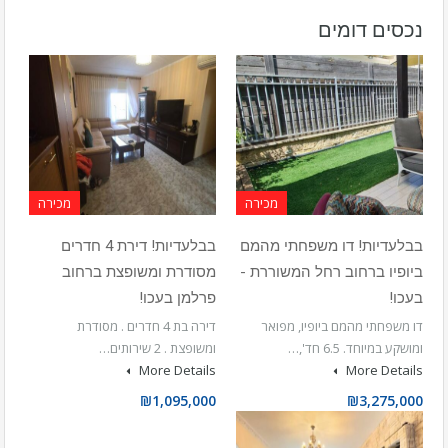
נכסים דומים
מכירה
מכירה
בבלעדיות! דו משפחתי מהמם
בבלעדיות! דירת 4 חדרים
ביופיו ברחוב רחל המשוררת -
מסודרת ומשופצת ברחוב
בעכו!
פרלמן בעכו!
דו משפחתי מהמם ביופיו, מפואר
דירה בת 4 חדרים . מסודרת
ומושקע במיוחד. 6.5 חד',…
ומשופצת . 2 שירותים…
More Details
More Details
₪1,095,000
₪3,275,000