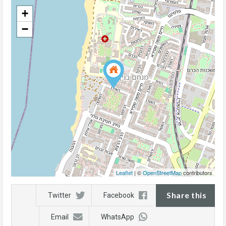
+
−
Leaflet
| ©
OpenStreetMap
contributors
Share this
Twitter
Facebook
Email
WhatsApp