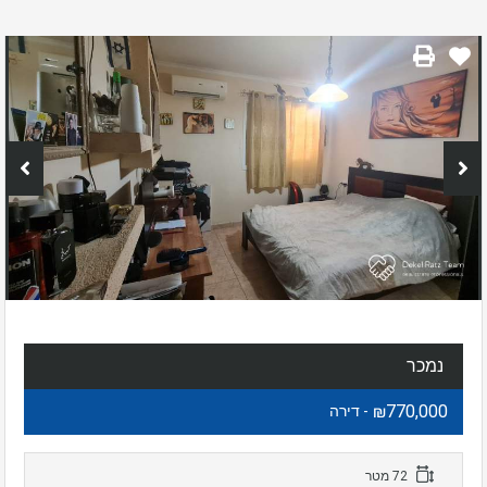
נמכר
₪770,000
- דירה
72 מטר