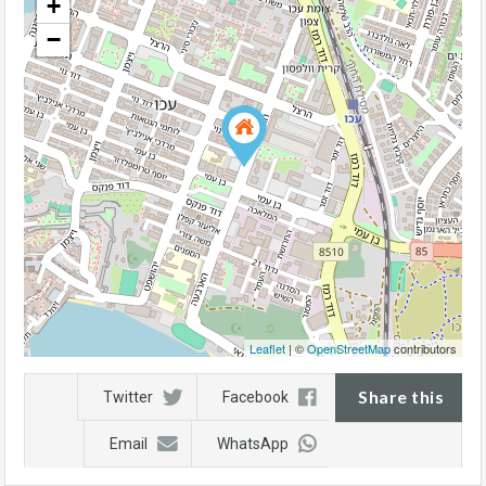
+
−
Leaflet
| ©
OpenStreetMap
contributors
Share this
Twitter
Facebook
Email
WhatsApp