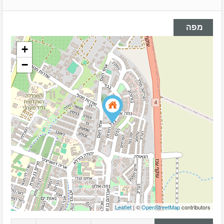
מפה
+
−
Leaflet
| ©
OpenStreetMap
contributors