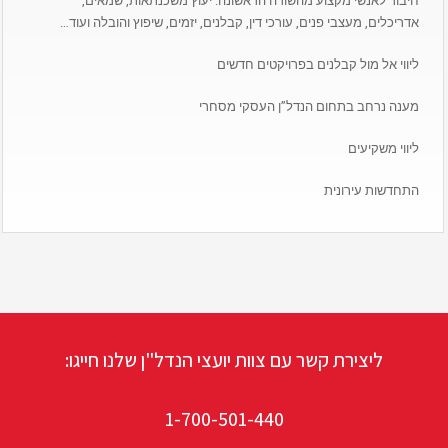
חיבור לאנשי מקצוע מהשורה הראשונה: יעוץ משכנתאות, שמאים,
אדריכלים, מעצבי פנים, עורכי דין, קבלנים, יזמים, שיפוץ והובלה ועוד…
ליווי אל מול קבלנים בפרויקטים חדשים
מענה נרחב בתחום הנדל”ן העסקי מסחרי
ליווי משקיעים
התחדשות עירונית
ליצירת קשר עם צוות יועצי הנדל"ן שלנו חייגו:
1-700-501-440