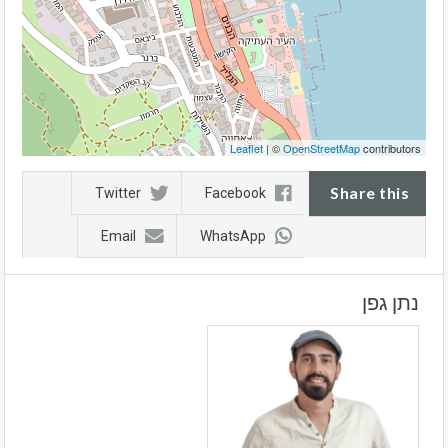
Leaflet
| ©
OpenStreetMap
contributors
Share this
Twitter
Facebook
Email
WhatsApp
נתן גפן