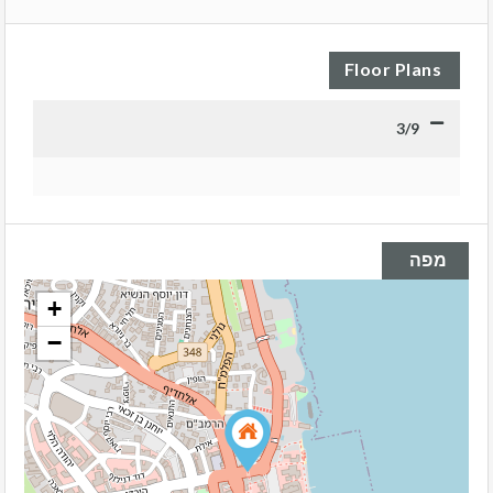
Floor Plans
3/9
מפה
+
−