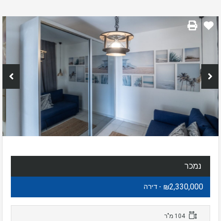
נמכר
₪2,330,000
- דירה
104 מ"ר