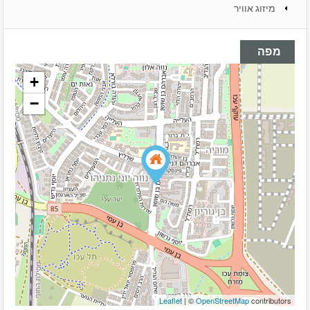
מיזוג אוויר
מפה
+
−
Leaflet
| ©
OpenStreetMap
contributors