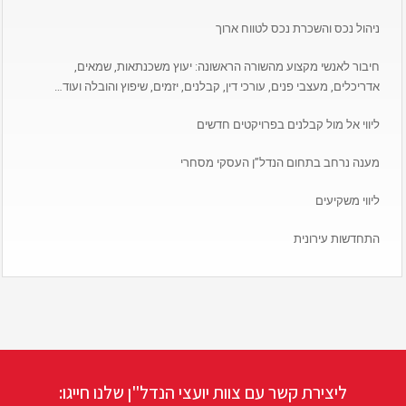
ניהול נכס והשכרת נכס לטווח ארוך
חיבור לאנשי מקצוע מהשורה הראשונה: יעוץ משכנתאות, שמאים,
אדריכלים, מעצבי פנים, עורכי דין, קבלנים, יזמים, שיפוץ והובלה ועוד…
ליווי אל מול קבלנים בפרויקטים חדשים
מענה נרחב בתחום הנדל”ן העסקי מסחרי
ליווי משקיעים
התחדשות עירונית
ליצירת קשר עם צוות יועצי הנדל"ן שלנו חייגו: