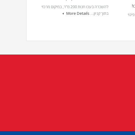
!
להשכרה בעכו חנות 200 מ”ר, במיקום מרכזי
בתוך קניון…
More Details
ינוי