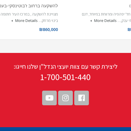
ו
להשקעה ברחוב ז’בוטינסקי-בעכו
ירת 5 חד’ יפהפיה ומרווחת במיוחד, דגם
מצויינת להשקעה , במרכז העיר חתומה פ
 ענק,…
More Details
בינוי מרחק…
More Details
₪860,000
₪
ליצירת קשר עם צוות יועצי הנדל"ן שלנו חייגו:
1-700-501-440