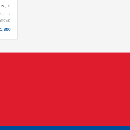
ים, עכ
ד
משפחתי
5,800