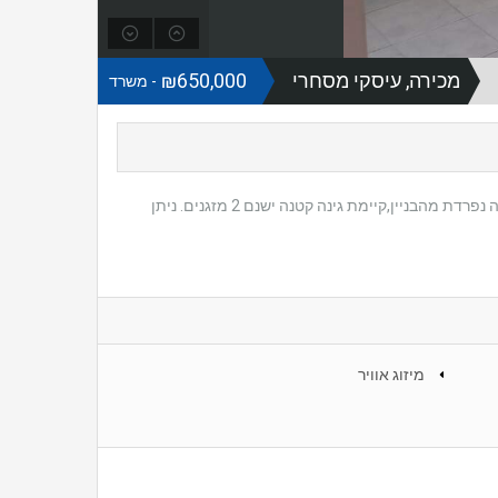
מכירה, עיסקי מסחרי
₪650,000
- משרד
דירת סטודיו חדר וחצי, במצב מעולה במרכז העיר, קרובה להכל ! מעולה להשקעה.. כניסה נפרדת מהבניין,קיימת גינה קטנה ישנם 2 מזגנים. ניתן
מיזוג אוויר