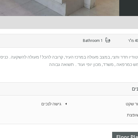
1 Bathroom
כמרפאה , משרד, מכון יופי ועוד .. תשואה גבוהה
ים
ר שקט
גישה לנכים
ופצת
Floor Pl