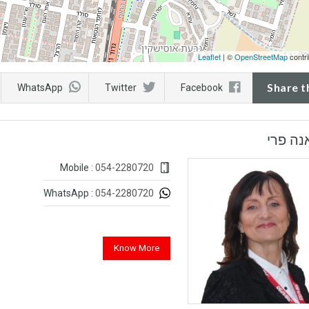
Leaflet
| ©
OpenStreetMap
contri
Share t
WhatsApp
Twitter
Facebook
נה פרי
054-2280720
Mobile :
054-2280720
WhatsApp :
Know More