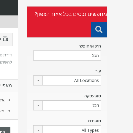
מחפשים נכסים בכל איזור הצפון?
40 מ"ר
חיפוש חופשי
להשתמש 
עיר
All Locations
מאפיינ
סוג עסקה
אזו
הכל
מש
סוג נכס
All Types
ans