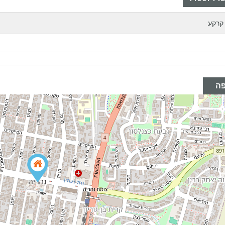
קרקע
ה