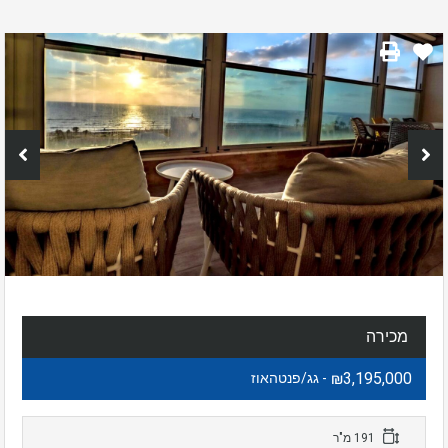
מכירה
₪3,195,000
- גג/פנטהאוז
191 מ"ר