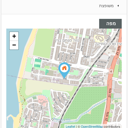
משופצת
מפה
+
−
Leaflet
| ©
OpenStreetMap
contributors