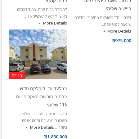
ברחוב ששת הימים 1007
בבית קמה!
ביישוב שלומי
למכירה בבית קמה, צמוד לכביש
ראשי. קרקע לתעשייה 16…
דירת 4 חד’ משופצת מהיסוד!! הדירה
More Details
שופצה לפני שנה,…
More Details
₪975,000
מכירה
בבלעדיות- דופלקס חדש
ברחוב חורשת האקליפטוס
116 שלומי
חדש למכירה ביערית – שלומי,
בשכונה הצעירה והמתפתחת
ביותר…
More Details
₪1,830,000