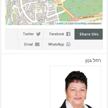
Leaflet
| ©
OpenStreetMap
contributors
Share this
Twitter
Facebook
Email
WhatsApp
רחל גנון