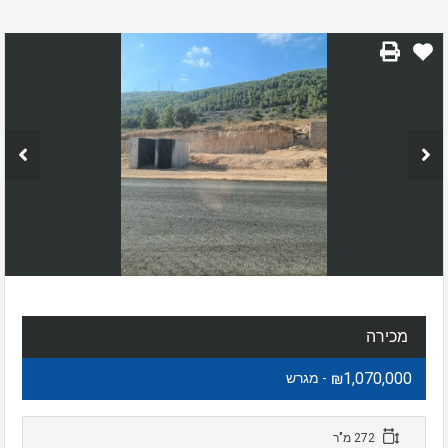
מכירה
₪1,070,000
- מגרש
272 מ"ר