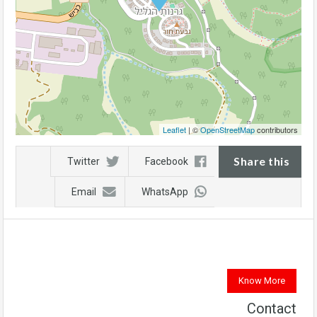
Leaflet
| ©
OpenStreetMap
contributors
Share this
Twitter
Facebook
Email
WhatsApp
Know More
Contact