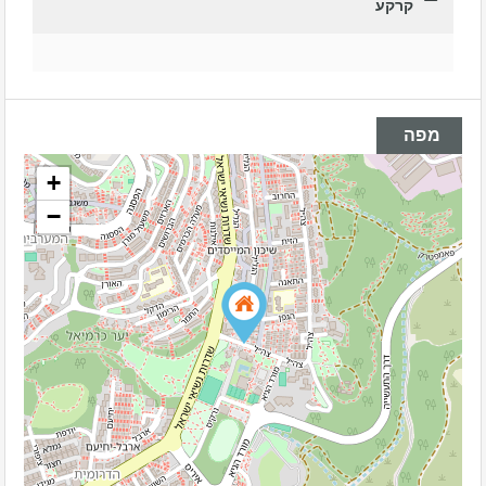
קרקע
מפה
+
−