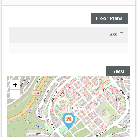
Floor Plans
5/8
מפה
+
−